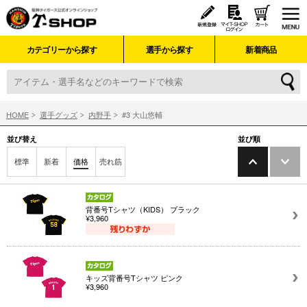
カテゴリーから探す
選手から探す
新着商品
HOME
選手グッズ
内野手
#3 大山悠輔
並び替え
並び順
標準
新着
価格
売れ筋
背番号Tシャツ（KIDS） ブラック
¥3,960
キッズ背番号Tシャツ ピンク
¥3,960