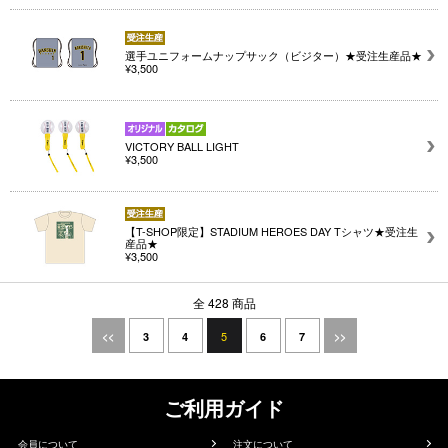
選手ユニフォームナップサック（ビジター）★受注生産品★
¥3,500
VICTORY BALL LIGHT
¥3,500
【T-SHOP限定】STADIUM HEROES DAY Tシャツ★受注生
産品★
¥3,500
全 428 商品
5
<<
3
4
6
7
>>
ご利用ガイド
会員について
注文について