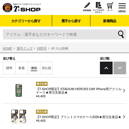
カテゴリーから探す
選手から探す
新着商品
HOME
選手グッズ
内野手
#3 大山悠輔
並び替え
並び順
標準
新着
価格
売れ筋
【T-SHOP限定】STADIUM HEROES DAY iPhone用アクリル
ケース★受注生産品★
¥4,400
【T-SHOP限定】プリントスマホケース2026★受注生産品★
¥4,400