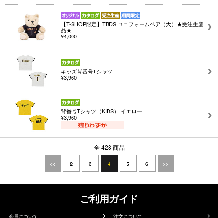
【T-SHOP限定】TBDS ユニフォームベア（大）★受注生産
品★
¥4,000
キッズ背番号Tシャツ
¥3,960
背番号Tシャツ（KIDS） イエロー
¥3,960
全 428 商品
4
<<
2
3
5
6
>>
ご利用ガイド
会員について
注文について