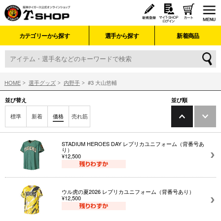
カテゴリーから探す
選手から探す
新着商品
HOME
選手グッズ
内野手
#3 大山悠輔
並び替え
並び順
標準
新着
価格
売れ筋
STADIUM HEROES DAY レプリカユニフォーム（背番号あ
り）
¥12,500
ウル虎の夏2026 レプリカユニフォーム（背番号あり）
¥12,500