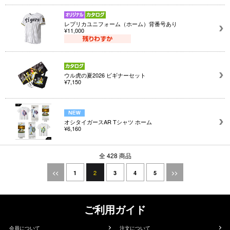
レプリカユニフォーム（ホーム）背番号あり
¥11,000
ウル虎の夏2026 ビギナーセット
¥7,150
オシタイガースAR Tシャツ ホーム
¥6,160
全 428 商品
2
<<
1
3
4
5
>>
ご利用ガイド
会員について
注文について