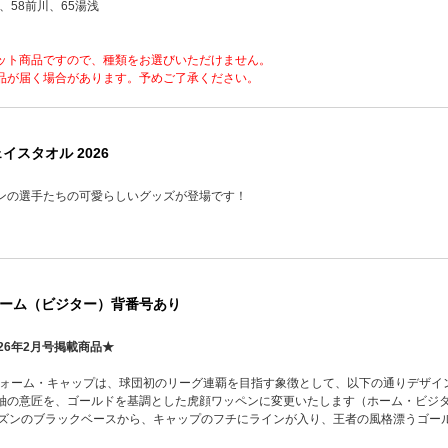
、58前川、65湯浅
ット商品ですので、種類をお選びいただけません。
品が届く場合があります。予めご了承ください。
イスタオル 2026
ンの選手たちの可愛らしいグッズが登場です！
ーム（ビジター）背番号あり
26年2月号掲載商品★
ニフォーム・キャップは、球団初のリーグ連覇を目指す象徴として、以下の通りデザイ
袖の意匠を、ゴールドを基調とした虎顔ワッペンに変更いたします（ホーム・ビジ
ーズンのブラックベースから、キャップのフチにラインが入り、王者の風格漂うゴー