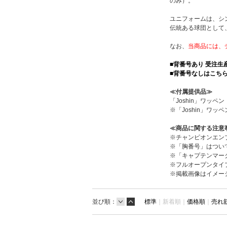
のみ）。
ユニフォームは、シ
伝統ある球団として
なお、
当商品には、
■背番号あり 受注
■背番号なしはこち
≪付属提供品≫
「Joshin」ワッ
※「Joshin」
≪商品に関する注意
※チャンピオンエン
※「胸番号」はつい
※「キャプテンマー
※フルオープンタイ
※掲載画像はイメー
並び順：
標準
｜
新着順｜
価格順
｜
売れ