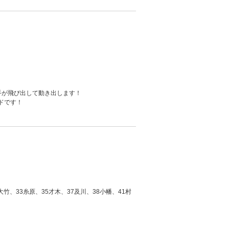
手が飛び出して動き出します！
ドです！
竹、33糸原、35才木、37及川、38小幡、41村