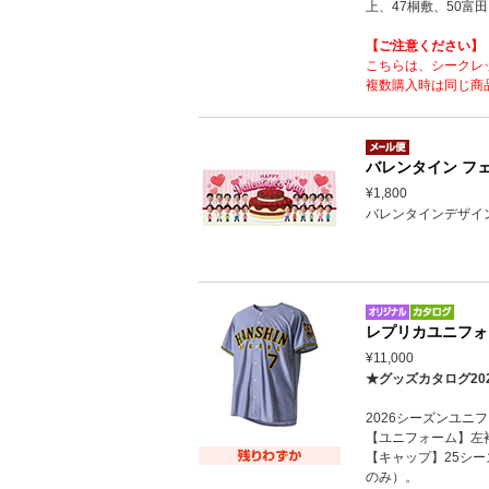
上、47桐敷、50富田
【ご注意ください】
こちらは、シークレ
複数購入時は同じ商
バレンタイン フェ
¥1,800
バレンタインデザイ
レプリカユニフォ
¥11,000
★グッズカタログ20
2026シーズンユ
【ユニフォーム】左
【キャップ】25シ
のみ）。