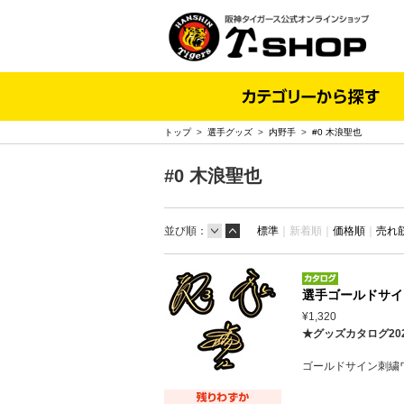
トップ
>
選手グッズ
>
内野手
>
#0 木浪聖也
#0 木浪聖也
並び順：
標準
｜
新着順｜
価格順
｜
売れ
選手ゴールドサイ
¥1,320
★グッズカタログ20
ゴールドサイン刺繍