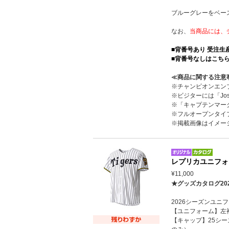
ブルーグレーをベー
なお、
当商品には、
■背番号あり 受注
■背番号なしはこち
≪商品に関する注意
※チャンピオンエン
※ビジターには「Jo
※「キャプテンマー
※フルオープンタイ
※掲載画像はイメー
レプリカユニフォ
¥11,000
★グッズカタログ20
2026シーズンユ
【ユニフォーム】左
【キャップ】25シ