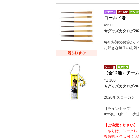
ゴールド箸
¥990
★グッズカタログ20
毎年好評のお箸が、
お好きな選手のお箸
（全12種）チー
¥1,200
★グッズカタログ20
2026年スローガ
［ラインナップ］
0木浪、1森下、3大
【ご注意ください】
こちらは、シークレ
複数購入時は同じ商