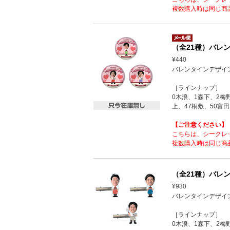
複数購入時は同じ商
（全21種）バレン
¥440
バレンタインデザイ
［ラインナップ］
0木浪、1森下、2梅
上、47桐敷、50富田
【ご注意ください】
こちらは、シークレ
複数購入時は同じ商
（全21種）バレン
¥930
バレンタインデザイ
［ラインナップ］
0木浪、1森下、2梅