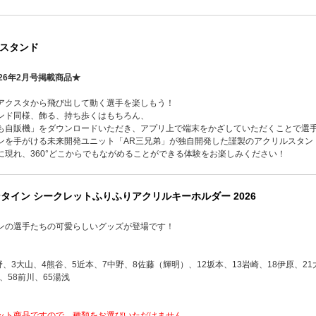
スタンド
26年2月号掲載商品★
アクスタから飛び出して動く選手を楽しもう！
ンド同様、飾る、持ち歩くはもちろん、
も自販機」をダウンロードいただき、アプリ上で端末をかざしていただくことで選
ンを手がける未来開発ユニット「AR三兄弟」が独自開発した謹製のアクリルスタン
に現れ、360°どこからでもながめることができる体験をお楽しみください！
タイン シークレットふりふりアクリルキーホルダー 2026
ンの選手たちの可愛らしいグッズが登場です！
野、3大山、4熊谷、5近本、7中野、8佐藤（輝明）、12坂本、13岩崎、18伊原、21大
、58前川、65湯浅
ット商品ですので、種類をお選びいただけません。