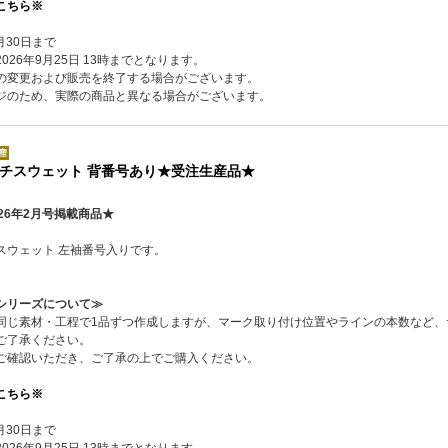
こちら※
月30日まで
26年9月25日 13時までとなります。
の変更および販売を終了する場合がございます。
ジのため、実際の商品と異なる場合がございます。
チスウェット 背番号あり★受注生産品★
26年2月号掲載商品★
スウェット 左袖番号入りです。
シリーズについて≫
同じ素材・工程で1品ずつ作成しますが、マーク取り付け位置やラインの本数など、
ご了承ください。
ご確認いただき、ご了承の上でご購入ください。
こちら※
月30日まで
26年9月25日 13時までとなります。