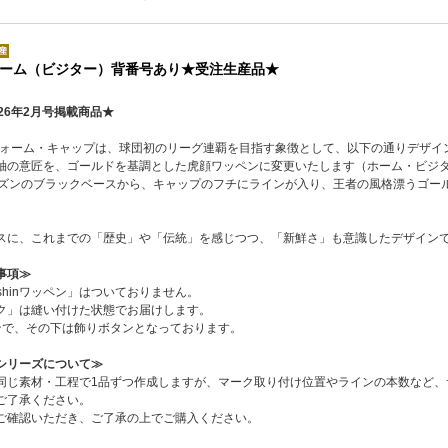
ーム（ビジター）背番号あり★受注生産品★
26年2月号掲載商品★
ニフォーム・キャップは、球団初のリーグ連覇を目指す象徴として、以下の通りデザイ
袖の意匠を、ゴールドを基調とした虎顔ワッペンに変更いたします（ホーム・ビジ
ーズンのブラックベースから、キャップのフチにラインが入り、王者の風格漂うゴー
スに、これまでの「歴史」や「伝統」を感じつつ、「新鮮さ」も意識したデザイン
事項≫
shinワッペン」はついておりません。
ク」は縫い付けた状態でお届けします。
ンで、その下は飾りボタンとなっております。
シリーズについて≫
同じ素材・工程で1品ずつ作成しますが、マーク取り付け位置やラインの本数など、
ご了承ください。
ご確認いただき、ご了承の上でご購入ください。