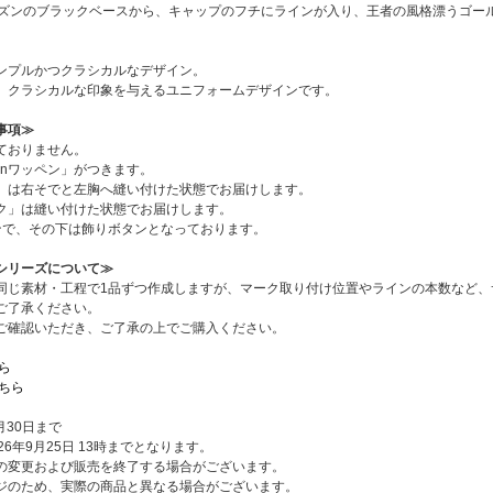
ーズンのブラックベースから、キャップのフチにラインが入り、王者の風格漂うゴー
ンプルかつクラシカルなデザイン。
、クラシカルな印象を与えるユニフォームデザインです。
事項≫
ておりません。
hinワッペン」がつきます。
ペン」は右そでと左胸へ縫い付けた状態でお届けします。
ク」は縫い付けた状態でお届けします。
ンで、その下は飾りボタンとなっております。
シリーズについて≫
同じ素材・工程で1品ずつ作成しますが、マーク取り付け位置やラインの本数など、
ご了承ください。
ご確認いただき、ご了承の上でご購入ください。
ちら
こちら
月30日まで
6年9月25日 13時までとなります。
の変更および販売を終了する場合がございます。
ジのため、実際の商品と異なる場合がございます。