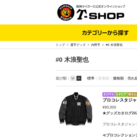
トップ
>
選手グッズ
>
内野手
>
#0 木浪聖也
#0 木浪聖也
並び順：
標準
｜
新着順｜
価格順
｜
売れ
プロコレスタジャ
¥80,000
★グッズカタログ20
プロコレスタジャン
≪プロコレクション