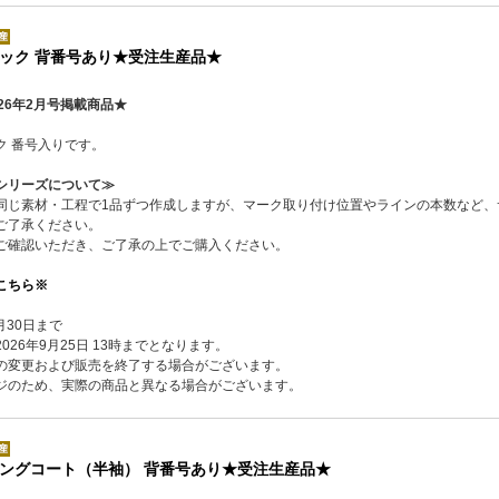
ック 背番号あり★受注生産品★
26年2月号掲載商品★
ク 番号入りです。
シリーズについて≫
同じ素材・工程で1品ずつ作成しますが、マーク取り付け位置やラインの本数など、
ご了承ください。
ご確認いただき、ご了承の上でご購入ください。
こちら※
月30日まで
26年9月25日 13時までとなります。
の変更および販売を終了する場合がございます。
ジのため、実際の商品と異なる場合がございます。
ングコート（半袖） 背番号あり★受注生産品★