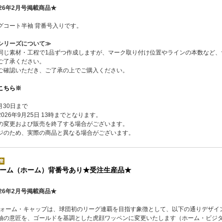
26年2月号掲載商品★
グコート半袖 背番号入りです。
シリーズについて≫
同じ素材・工程で1品ずつ作成しますが、マーク取り付け位置やラインの本数など、
ご了承ください。
ご確認いただき、ご了承の上でご購入ください。
こちら※
月30日まで
26年9月25日 13時までとなります。
の変更および販売を終了する場合がございます。
ジのため、実際の商品と異なる場合がございます。
ーム（ホーム）背番号あり★受注生産品★
26年2月号掲載商品★
ニフォーム・キャップは、球団初のリーグ連覇を目指す象徴として、以下の通りデザイ
袖の意匠を、ゴールドを基調とした虎顔ワッペンに変更いたします（ホーム・ビジ