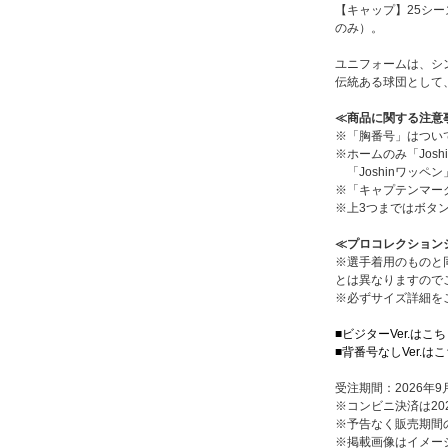
【キャップ】25シ
のみ）。
ユニフォームは、シ
伝統ある球団として
≪商品に関する注意
※「胸番号」はつい
※ホームのみ「Jos
「Joshinワッ
※「キャプテンマー
※上3つまではボタ
≪プロコレクション
※選手着用のものと
とは異なりますので
※必ずサイズ詳細を
■ビジターVer.はこ
■背番号なしVer.は
受注期間：2026年9
※コンビニ決済は202
※予告なく販売期間
※掲載画像はイメー