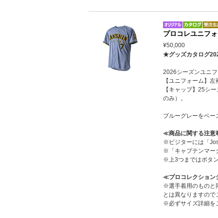
プロコレユニフォ
¥50,000
★グッズカタログ20
2026シーズンユ
【ユニフォーム】左
【キャップ】25シ
のみ）。
ブルーグレーをベー
≪商品に関する注意
※ビジターには「Jo
※「キャプテンマー
※上3つまではボタ
≪プロコレクション
※選手着用のものと
とは異なりますので
※必ずサイズ詳細を