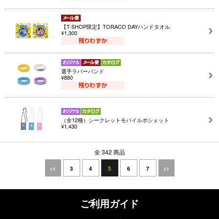
【T-SHOP限定】TORACO DAYハンドタオル
¥1,300
選手ラバーバンド
¥880
（全12種）シークレットモバイルポシェット
¥1,430
全 342 商品
5
<<
3
4
6
7
>>
ご利用ガイド