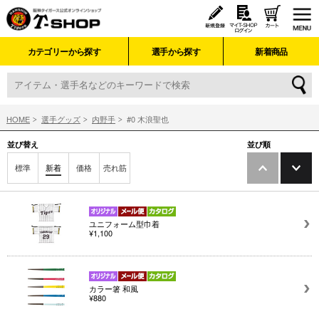
カテゴリーから探す
選手から探す
新着商品
HOME
選手グッズ
内野手
#0 木浪聖也
並び替え
並び順
標準
新着
価格
売れ筋
ユニフォーム型巾着
¥1,100
カラー箸 和風
¥880