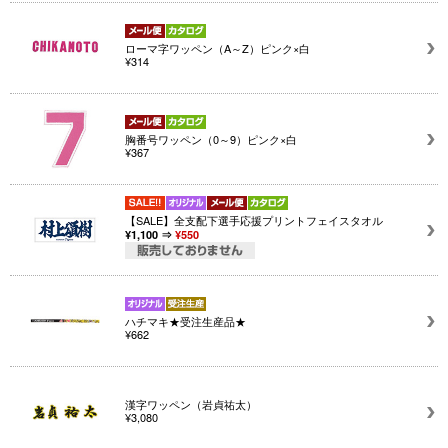
ローマ字ワッペン（A～Z）ピンク×白
¥314
胸番号ワッペン（0～9）ピンク×白
¥367
【SALE】全支配下選手応援プリントフェイスタオル
¥1,100 ⇒
¥550
ハチマキ★受注生産品★
¥662
漢字ワッペン（岩貞祐太）
¥3,080