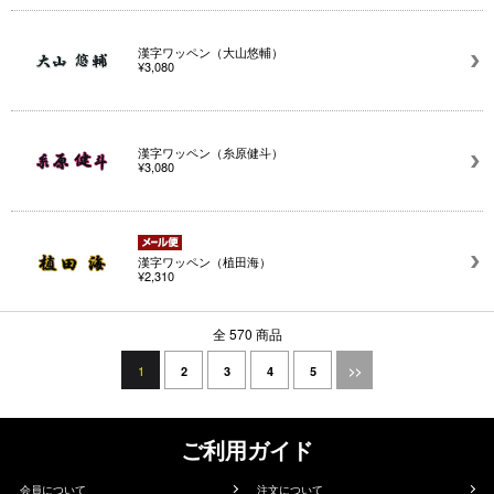
漢字ワッペン（大山悠輔）
¥3,080
漢字ワッペン（糸原健斗）
¥3,080
漢字ワッペン（植田海）
¥2,310
全 570 商品
1
2
3
4
5
>>
ご利用ガイド
会員について
注文について