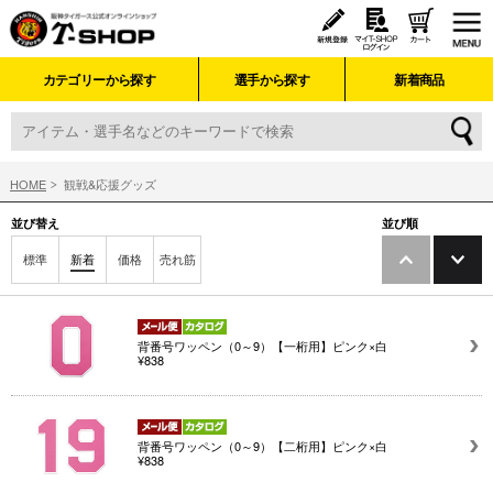
カテゴリーから探す
選手から探す
新着商品
HOME
観戦&応援グッズ
並び替え
並び順
標準
新着
価格
売れ筋
背番号ワッペン（0～9）【一桁用】ピンク×白
¥838
背番号ワッペン（0～9）【二桁用】ピンク×白
¥838