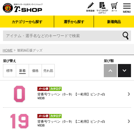
カテゴリーから探す
選手から探す
新着商品
HOME
観戦&応援グッズ
並び替え
並び順
標準
新着
価格
売れ筋
背番号ワッペン（0～9）【一桁用】ピンク×白
¥838
背番号ワッペン（0～9）【二桁用】ピンク×白
¥838