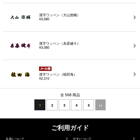
漢字ワッペン（大山悠輔）
¥3,080
漢字ワッペン（糸原健斗）
¥3,080
漢字ワッペン（植田海）
¥2,310
全 568 商品
1
2
3
4
5
>>
ご利用ガイド
会員について
注文について