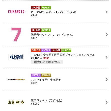
ローマ字ワッペン（A～Z）ピンク×白
¥314
胸番号ワッペン（0～9）ピンク×白
¥367
【SALE】全支配下選手応援プリントフェイスタオル
¥1,100 ⇒
¥550
ハチマキ★受注生産品★
¥662
漢字ワッペン（岩貞祐太）
¥3,080