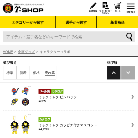
カテゴリーから探す
選手から探す
新着商品
HOME
企画グッズ
キャラクターコラボ
並び替え
並び順
標準
新着
価格
売れ筋
ミャクミャク ピンバッジ
¥825
ミャクミャク カラビナ付きマスコット
¥4,290