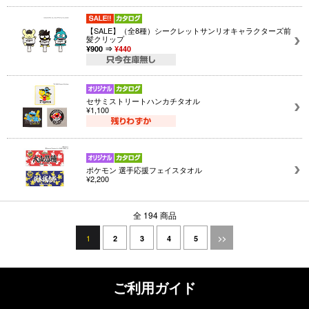
【SALE】（全8種）シークレットサンリオキャラクターズ前
髪クリップ
¥900 ⇒
¥440
セサミストリートハンカチタオル
¥1,100
ポケモン 選手応援フェイスタオル
¥2,200
全 194 商品
1
2
3
4
5
>>
ご利用ガイド