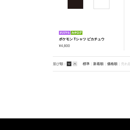
ポケモン Tシャツ ピカチュウ
¥4,800
並び順：
標準
｜
新着順
｜
価格順
｜
売れ