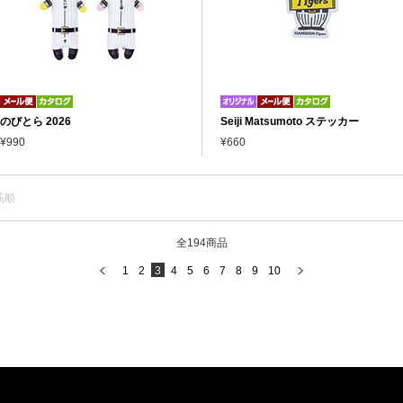
のびとら 2026
Seiji Matsumoto ステッカー
¥990
¥660
筋順
全194商品
1
2
3
4
5
6
7
8
9
10