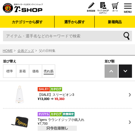
カテゴリーから探す
選手から探す
新着商品
HOME
企画グッズ
父の日特集
並び替え
並び順
標準
新着
価格
売れ筋
【SALE】スリーピオン3
¥13,000 ⇒
¥8,360
Tigers ラウンドジップ小銭入れ
¥7,700