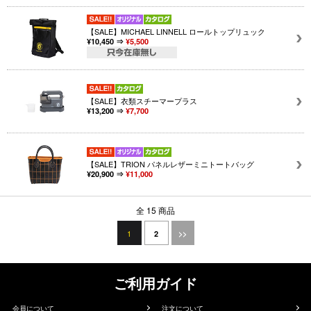
【SALE】MICHAEL LINNELL ロールトップリュック
¥10,450 ⇒
¥5,500
【SALE】衣類スチーマープラス
¥13,200 ⇒
¥7,700
【SALE】TRION パネルレザーミニトートバッグ
¥20,900 ⇒
¥11,000
全 15 商品
1
2
>>
ご利用ガイド
会員について
注文について