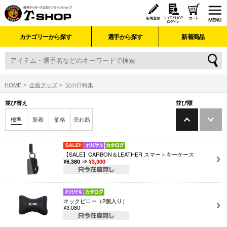
カテゴリーから探す
選手から探す
新着商品
HOME
企画グッズ
父の日特集
並び替え
並び順
標準
新着
価格
売れ筋
【SALE】CARBON＆LEATHER スマートキーケース
¥6,380 ⇒
¥3,300
ネックピロー（2個入り）
¥3,080