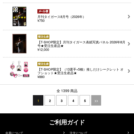
月刊タイガース8月号（2026年）
¥750
【T-SHOP限定】月刊タイガース表紙写真パネル 2026年8月
号★受注生産品★
¥12,000
【T-SHOP限定】（13選手×5種）推しだけシークレット オ
フショット★受注生産品★
¥880
全 1399 商品
1
2
3
4
5
>>
ご利用ガイド
会員について
注文について