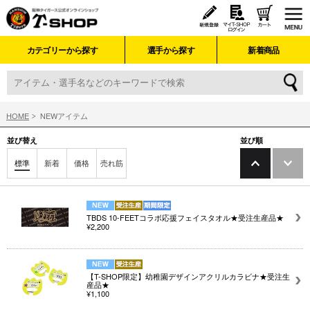
カテゴリーから探す
選手から探す
新着商品
HOME
NEWアイテム
並び替え
並び順
標準
新着
価格
売れ筋
TBDS 10-FEETコラボ応援フェイスタオル★受注生産品★
¥2,200
【T-SHOP限定】幼稚園デザインアクリルカラビナ★受注生
産品★
¥1,100