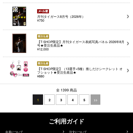
月刊タイガース8月号（2026年）
¥750
【T-SHOP限定】月刊タイガース表紙写真パネル 2026年8月
号★受注生産品★
¥12,000
【T-SHOP限定】（13選手×5種）推しだけシークレット オ
フショット★受注生産品★
¥880
全 1399 商品
1
2
3
4
5
>>
ご利用ガイド
会員について
注文について