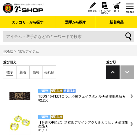
カテゴリーから探す
選手から探す
新着商品
HOME
NEWアイテム
並び替え
並び順
標準
新着
価格
売れ筋
TBDS 10-FEETコラボ応援フェイスタオル★受注生産品★
¥2,200
【T-SHOP限定】幼稚園デザインアクリルカラビナ★受注生
産品★
¥1,100