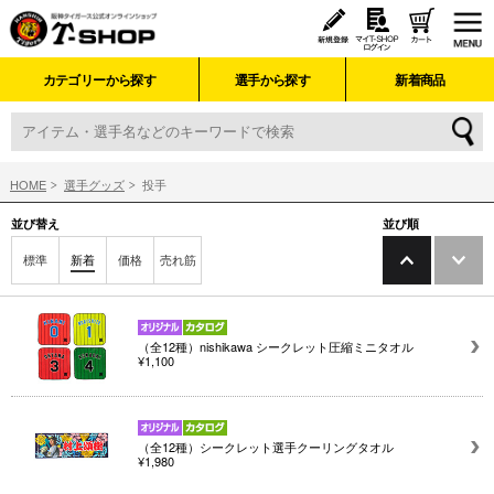
カテゴリーから探す
選手から探す
新着商品
HOME
選手グッズ
投手
並び替え
並び順
標準
新着
価格
売れ筋
（全12種）nishikawa シークレット圧縮ミニタオル
¥1,100
（全12種）シークレット選手クーリングタオル
¥1,980