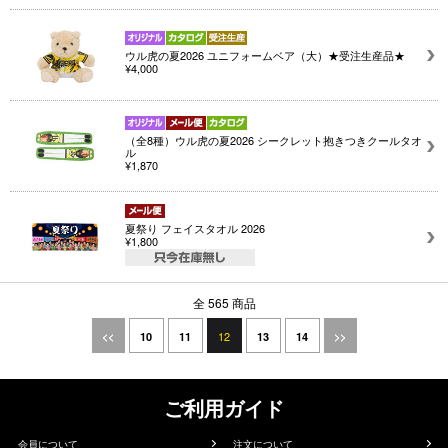
ウル虎の夏2026 ユニフォームベア（大）★受注生産品★
¥4,000
（全8種）ウル虎の夏2026 シークレット抱きつきクールタオ
ル
¥1,870
夏祭り フェイスタオル 2026
¥1,800
全 565 商品
12
<<
10
11
13
14
>>
ご利用ガイド
会員について
注文について