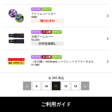
アクリルコースター
¥880
冷感アームカバー
¥2,200
（全12種）nishikawa シークレットマフラータオル
¥1,980
全 565 商品
11
<<
9
10
12
13
>>
ご利用ガイド