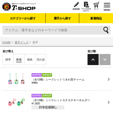
カテゴリーから探す
選手から探す
新着商品
HOME
選手グッズ
投手
並び替え
並び順
標準
新着
価格
売れ筋
（全12種）シークレットうきわ型チャーム
¥990
（全12種）シークレットカチカチキーホルダー
¥1,650