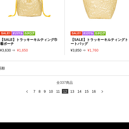
【SALE】トラッキーキルティング巾
【SALE】トラッキーキルティングト
着ポーチ
ートバッグ
¥3,630 ⇒
¥1,650
¥3,850 ⇒
¥1,760
筋順
全337商品
7
8
9
10
11
12
13
14
15
16