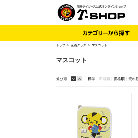
トップ
>
企画グッズ
>
マスコット
マスコット
並び順：
標準
｜
新着順｜
価格順
｜
売れ