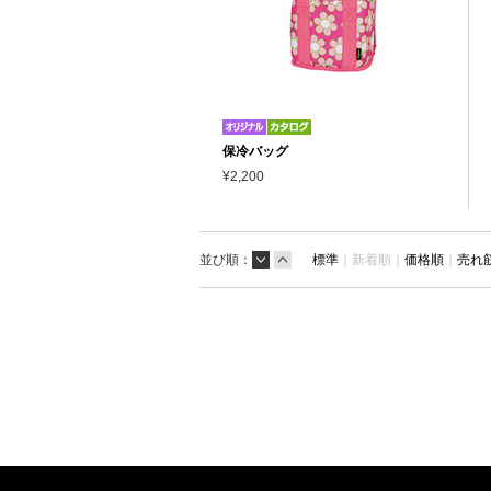
保冷バッグ
¥2,200
並び順：
標準
｜
新着順｜
価格順
｜
売れ