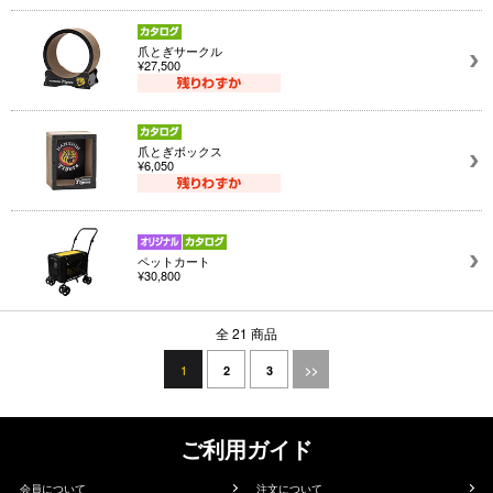
爪とぎサークル
¥27,500
爪とぎボックス
¥6,050
ペットカート
¥30,800
全 21 商品
1
2
3
>>
ご利用ガイド
会員について
注文について