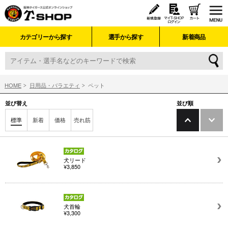
カテゴリーから探す
選手から探す
新着商品
HOME
日用品・バラエティ
ペット
並び替え
並び順
標準
新着
価格
売れ筋
犬リード
¥3,850
犬首輪
¥3,300