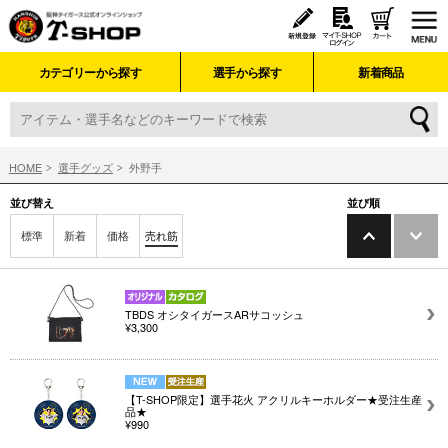
カテゴリーから探す
選手から探す
新着商品
HOME
選手グッズ
外野手
並び替え
並び順
標準
新着
価格
売れ筋
TBDS オシタイガースARサコッシュ
¥3,300
【T-SHOP限定】選手花火 アクリルキーホルダー★受注生産
品★
¥990