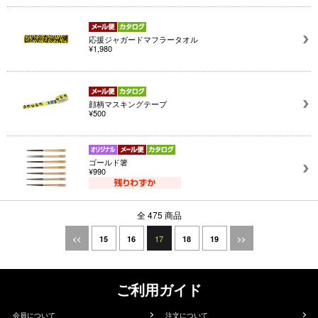
応援ジャガードマフラータオル
¥1,980
顔柄マスキングテープ
¥500
ゴールド箸
¥990
全 475 商品
17
<<
15
16
18
19
>>
ご利用ガイド
会員について
注文について