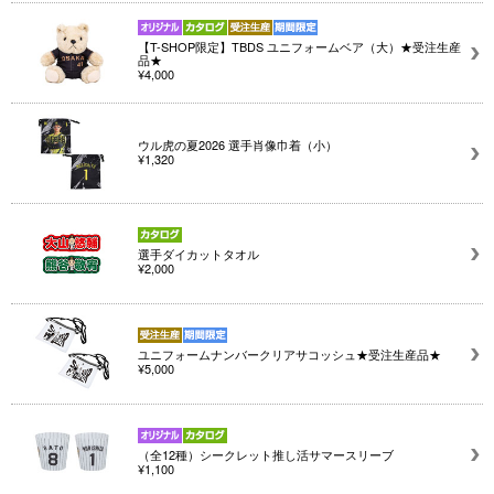
【T-SHOP限定】TBDS ユニフォームベア（大）★受注生産
品★
¥4,000
ウル虎の夏2026 選手肖像巾着（小）
¥1,320
選手ダイカットタオル
¥2,000
ユニフォームナンバークリアサコッシュ★受注生産品★
¥5,000
（全12種）シークレット推し活サマースリーブ
¥1,100