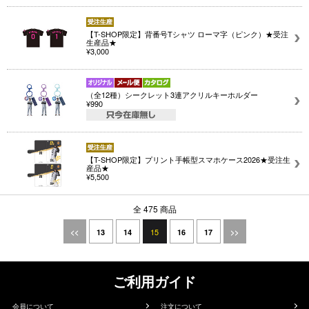
【T-SHOP限定】背番号Tシャツ ローマ字（ピンク）★受注
生産品★
¥3,000
（全12種）シークレット3連アクリルキーホルダー
¥990
【T-SHOP限定】プリント手帳型スマホケース2026★受注生
産品★
¥5,500
全 475 商品
15
<<
13
14
16
17
>>
ご利用ガイド
会員について
注文について