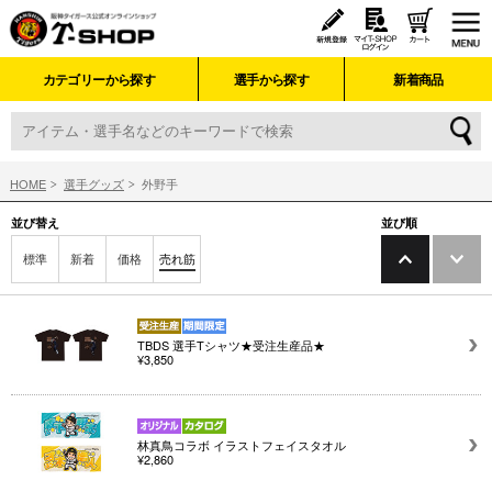
カテゴリーから探す
選手から探す
新着商品
HOME
選手グッズ
外野手
並び替え
並び順
標準
新着
価格
売れ筋
TBDS 選手Tシャツ★受注生産品★
¥3,850
林真鳥コラボ イラストフェイスタオル
¥2,860