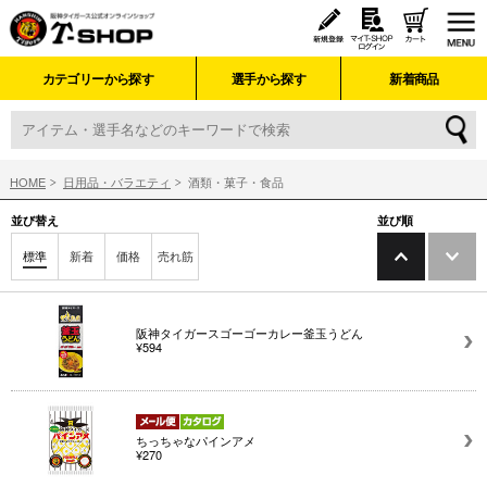
カテゴリーから探す
選手から探す
新着商品
HOME
日用品・バラエティ
酒類・菓子・食品
並び替え
並び順
標準
新着
価格
売れ筋
阪神タイガースゴーゴーカレー釜玉うどん
¥594
ちっちゃなパインアメ
¥270