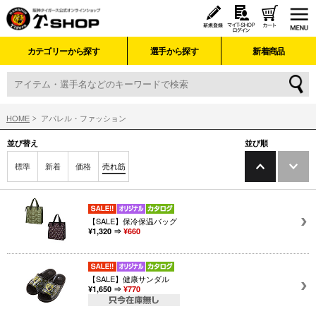
カテゴリーから探す
選手から探す
新着商品
HOME
アパレル・ファッション
並び替え
並び順
標準
新着
価格
売れ筋
【SALE】保冷保温バッグ
¥1,320 ⇒
¥660
【SALE】健康サンダル
¥1,650 ⇒
¥770