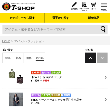
カテゴリーから探す
選手から探す
新着商品
HOME
アパレル・ファッション
並び替え
並び順
標準
新着
価格
売れ筋
【SALE】保冷保温バッグ
¥1,320 ⇒
¥660
TBDS ベースボールシャツ★受注生産品★
¥12,500