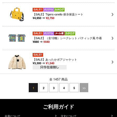
【SALE】Tigers×anello 保冷保温トート
¥4,950 ⇒
¥2,750
【SALE】（全12種）シークレット バティック風 巾着
¥880 ⇒
¥440
【SALE】あったかボアジャケット
¥3,300 ⇒
¥1,540
全 1457 商品
1
2
3
4
5
>>
ご利用ガイド
会員について
注文について