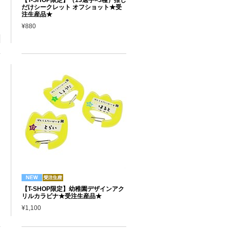
だけシークレット オフショット★受
注生産品★
¥880
【T-SHOP限定】幼稚園デザインアク
リルカラビナ★受注生産品★
¥1,100