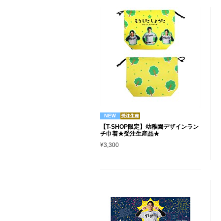
【T-SHOP限定】幼稚園デザインラン
チ巾着★受注生産品★
¥3,300