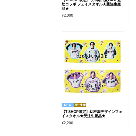
助コラボ フェイスタオル★受注生産
品★
¥2,000
【T-SHOP限定】幼稚園デザインフェ
イスタオル★受注生産品★
¥2,200