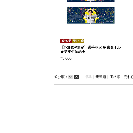
【T-SHOP限定】選手花火 冷感タオル
★受注生産品★
¥3,000
並び順：
標準｜
新着順
｜
価格順
｜
売れ