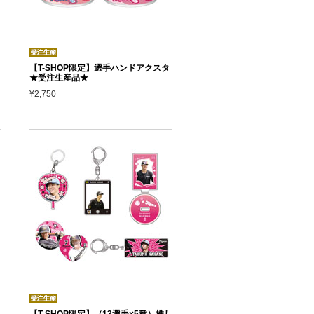
【T-SHOP限定】選手ハンドアクスタ
★受注生産品★
¥2,750
【T-SHOP限定】（13選手×5種）推し