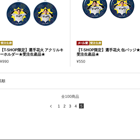
【T-SHOP限定】選手花火 アクリルキ
【T-SHOP限定】選手花火 缶バッジ★
ーホルダー★受注生産品★
受注生産品★
¥990
¥550
筋順
全100商品
1
2
3
4
5