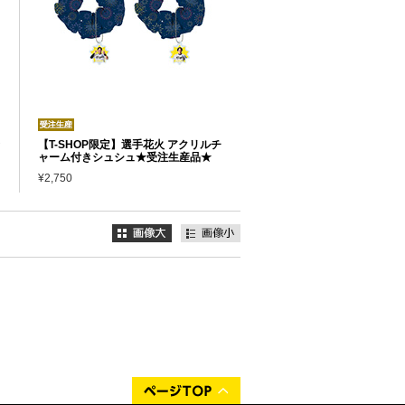
【T-SHOP限定】選手花火 アクリルチ
ャーム付きシュシュ★受注生産品★
¥2,750