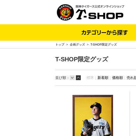
トップ
>
企画グッズ
>
T-SHOP限定グッズ
T-SHOP限定グッズ
並び順：
標準｜
新着順
｜
価格順
｜
売れ