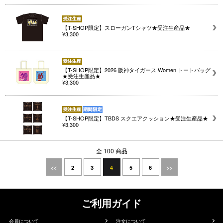
【T-SHOP限定】スローガンTシャツ★受注生産品★
¥3,300
【T-SHOP限定】2026 阪神タイガース Women トートバッグ
★受注生産品★
¥3,300
【T-SHOP限定】TBDS スクエアクッション★受注生産品★
¥3,300
全 100 商品
4
<<
2
3
5
6
>>
ご利用ガイド
会員について
注文について