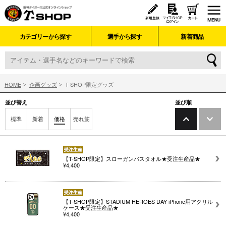
カテゴリーから探す
選手から探す
新着商品
HOME
企画グッズ
T-SHOP限定グッズ
並び替え
並び順
標準
新着
価格
売れ筋
【T-SHOP限定】スローガンバスタオル★受注生産品★
¥4,400
【T-SHOP限定】STADIUM HEROES DAY iPhone用アクリル
ケース★受注生産品★
¥4,400