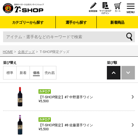
カテゴリーから探す
選手から探す
新着商品
HOME
企画グッズ
T-SHOP限定グッズ
並び替え
並び順
標準
新着
価格
売れ筋
【T-SHOP限定】#7 中野選手ワイン
¥5,500
【T-SHOP限定】#8 佐藤選手ワイン
¥5,500