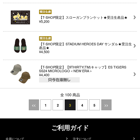
【T-SHOP限定】スローガンブランケット★受注生産品★
¥5,200
【T-SHOP限定】STADIUM HEROES DAY サンダル★受注生
産品★
¥4,500
【T-SHOP限定】【9THIRTY(TM)キャップ】ES TIGERS
SS24 MICROLOGO＜NEW ERA＞
¥4,400
全 100 商品
3
<<
1
2
4
5
>>
ご利用ガイド
会員について
注文について