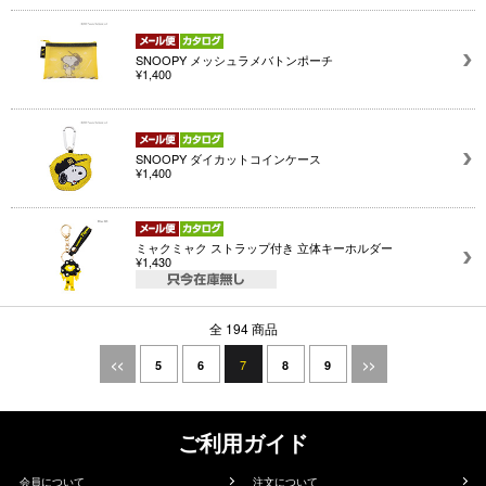
SNOOPY メッシュラメバトンポーチ
¥1,400
SNOOPY ダイカットコインケース
¥1,400
ミャクミャク ストラップ付き 立体キーホルダー
¥1,430
全 194 商品
7
<<
5
6
8
9
>>
ご利用ガイド
会員について
注文について