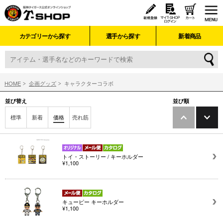
カテゴリーから探す
選手から探す
新着商品
HOME
企画グッズ
キャラクターコラボ
並び替え
並び順
標準
新着
価格
売れ筋
トイ・ストーリー / キーホルダー
¥1,100
キューピー キーホルダー
¥1,100