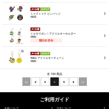
ミャクミャク ピンバッジ
¥825
ミルモでポン！アクリルキーホルダー
¥880
W&G アクリルキーチェーン
¥880
全 194 商品
4
<<
2
3
5
6
>>
ご利用ガイド
会員について
注文について