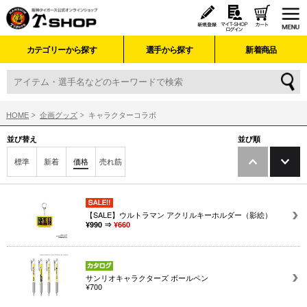
カテゴリーから探す
選手から探す
新着商品
HOME
企画グッズ
キャラクターコラボ
並び替え
並び順
標準
新着
価格
売れ筋
【SALE】ウルトラマン アクリルキーホルダー（影絵）
¥990 ⇒
¥660
サンリオキャラクターズ ボールペン
¥700