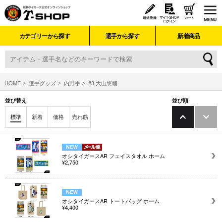
カテゴリーから探す
選手から探す
新着商品
HOME
選手グッズ
内野手
#3 大山悠輔
並び替え
並び順
標準
新着
価格
売れ筋
オシタイガースAR フェイスタオル ホーム
¥2,750
オシタイガースAR トートバッグ ホーム
¥4,400