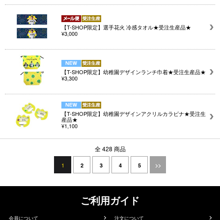
【T-SHOP限定】選手花火 冷感タオル★受注生産品★
¥3,000
【T-SHOP限定】幼稚園デザインランチ巾着★受注生産品★
¥3,300
【T-SHOP限定】幼稚園デザインアクリルカラビナ★受注生
産品★
¥1,100
全 428 商品
1
2
3
4
5
>>
ご利用ガイド
会員について
注文について