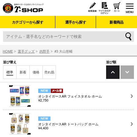
カテゴリーから探す
選手から探す
新着商品
HOME
選手グッズ
内野手
#3 大山悠輔
並び替え
並び順
標準
新着
価格
売れ筋
オシタイガースAR フェイスタオル ホーム
¥2,750
オシタイガースAR トートバッグ ホーム
¥4,400