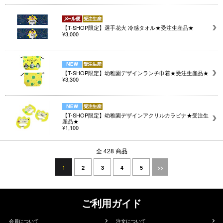
【T-SHOP限定】選手花火 冷感タオル★受注生産品★
¥3,000
【T-SHOP限定】幼稚園デザインランチ巾着★受注生産品★
¥3,300
【T-SHOP限定】幼稚園デザインアクリルカラビナ★受注生
産品★
¥1,100
全 428 商品
1
2
3
4
5
>>
ご利用ガイド
会員について
注文について