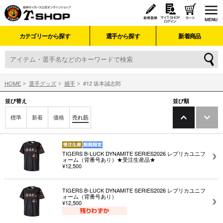
カテゴリーから探す
選手から探す
新着商品
HOME
選手グッズ
捕手
#12 坂本誠志郎
並び替え
並び順
標準
新着
価格
売れ筋
TIGERS B-LUCK DYNAMITE SERIES2026 レプリカユニフ
ォーム（背番号あり）★受注生産品★
¥12,500
TIGERS B-LUCK DYNAMITE SERIES2026 レプリカユニフ
ォーム（背番号あり）
¥12,500