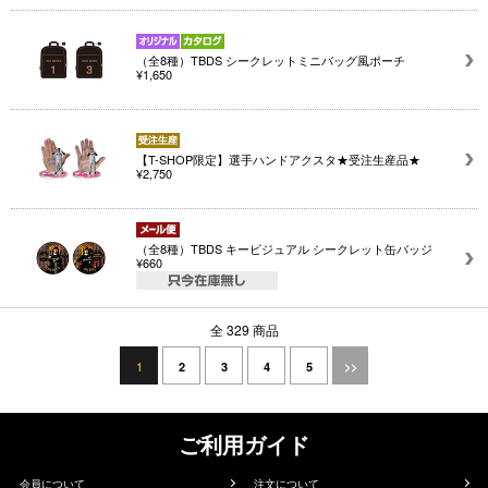
（全8種）TBDS シークレットミニバッグ風ポーチ
¥1,650
【T-SHOP限定】選手ハンドアクスタ★受注生産品★
¥2,750
（全8種）TBDS キービジュアル シークレット缶バッジ
¥660
全 329 商品
1
2
3
4
5
>>
ご利用ガイド
会員について
注文について