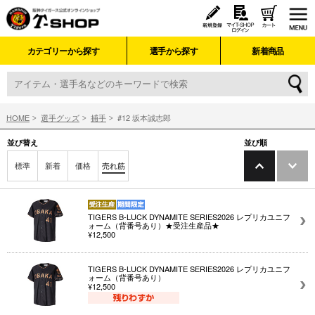
カテゴリーから探す
選手から探す
新着商品
HOME
選手グッズ
捕手
#12 坂本誠志郎
並び替え
並び順
標準
新着
価格
売れ筋
TIGERS B-LUCK DYNAMITE SERIES2026 レプリカユニフ
ォーム（背番号あり）★受注生産品★
¥12,500
TIGERS B-LUCK DYNAMITE SERIES2026 レプリカユニフ
ォーム（背番号あり）
¥12,500