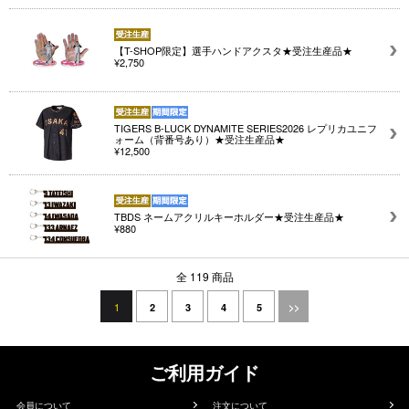
【T-SHOP限定】選手ハンドアクスタ★受注生産品★
¥2,750
TIGERS B-LUCK DYNAMITE SERIES2026 レプリカユニフ
ォーム（背番号あり）★受注生産品★
¥12,500
TBDS ネームアクリルキーホルダー★受注生産品★
¥880
全 119 商品
1
2
3
4
5
>>
ご利用ガイド
会員について
注文について