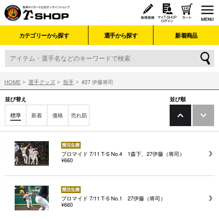
カテゴリーから探す
選手から探す
新着商品
HOME
選手グッズ
投手
#27 伊藤将司
並び替え
並び順
標準
新着
価格
売れ筋
ブロマイド 7/11 T-S No.4 1森下、27伊藤（将司）
¥660
ブロマイド 7/11 T-S No.1 27伊藤（将司）
¥660