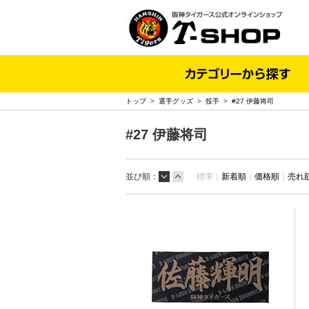
トップ
>
選手グッズ
>
投手
>
#27 伊藤将司
#27 伊藤将司
並び順：
標準｜
新着順
｜
価格順
｜
売れ