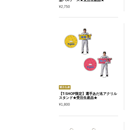
¥2,750
【T-SHOP限定】選手あだ名アクリル
スタンド★受注生産品★
¥1,800