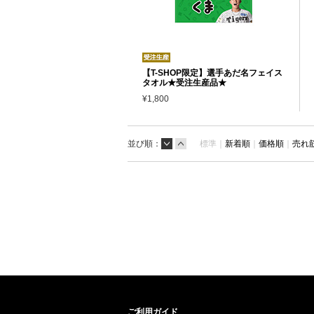
【T-SHOP限定】選手あだ名フェイス
タオル★受注生産品★
¥1,800
並び順：
標準｜
新着順
｜
価格順
｜
売れ
ご利用ガイド