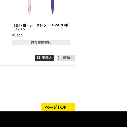
（全12種）シークレットTORACOボ
ールペン
¥1,320