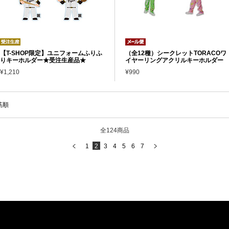
【T-SHOP限定】ユニフォームふりふ
（全12種）シークレットTORACOワ
りキーホルダー★受注生産品★
イヤーリングアクリルキーホルダー
¥1,210
¥990
筋順
全124商品
1
2
3
4
5
6
7