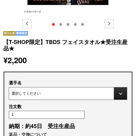
●
●
●
●
●
【T-SHOP限定】TBDS フェイスタオル★受注生産
品★
¥2,200
選手名
注文数
納期：約45日 受注生産品
返品・交換について