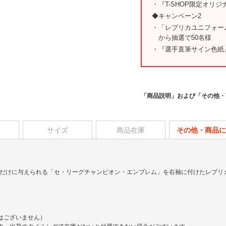
・『T-SHOP限定オリ
◆キャンペーン2
・「レプリカユニフォー
から抽選で50名様
・『選手直筆サイン色紙
「商品説明」および「その他・
サイズ
商品在庫
その他・商品に
勝チームだけに与えられる「セ・リーグチャンピオン・エンブレム」を右袖に付けたレプ
ではございません）