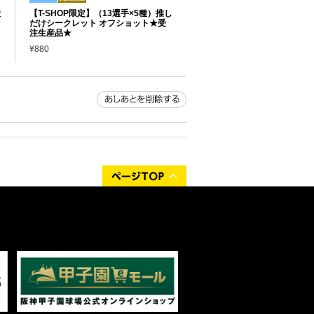
産
【T-SHOP限定】（13選手×5種）推し
だけシークレット オフショット★受
注生産品★
¥880