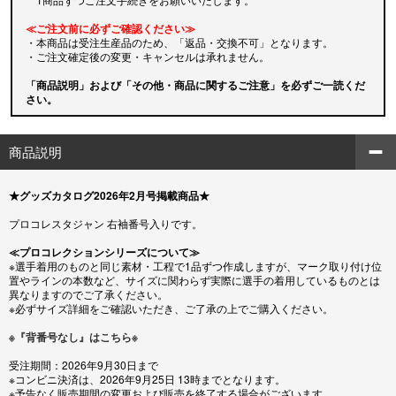
≪ご注文前に必ずご確認ください≫
・本商品は受注生産品のため、「返品・交換不可」となります。
・ご注文確定後の変更・キャンセルは承れません。
「商品説明」および「その他・商品に関するご注意」を必ずご一読くだ
さい。
商品説明
★グッズカタログ2026年2月号掲載商品★
プロコレスタジャン 右袖番号入りです。
≪プロコレクションシリーズについて≫
※選手着用のものと同じ素材・工程で1品ずつ作成しますが、マーク取り付け位
置やラインの本数など、サイズに関わらず実際に選手の着用しているものとは
異なりますのでご了承ください。
※必ずサイズ詳細をご確認いただき、ご了承の上でご購入ください。
※『背番号なし』はこちら※
受注期間：2026年9月30日まで
※コンビニ決済は、2026年9月25日 13時までとなります。
※予告なく販売期間の変更および販売を終了する場合がございます。