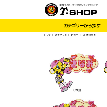
トップ
>
選手グッズ
>
内野手
>
#0 木浪聖也