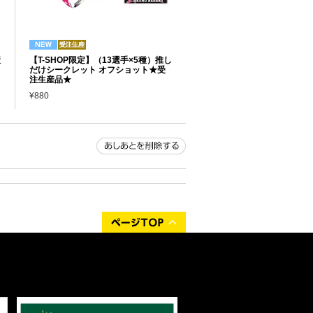
産
【T-SHOP限定】（13選手×5種）推し
だけシークレット オフショット★受
注生産品★
¥880