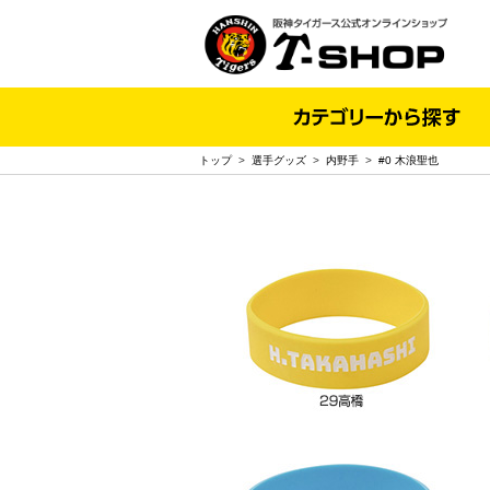
トップ
>
選手グッズ
>
内野手
>
#0 木浪聖也