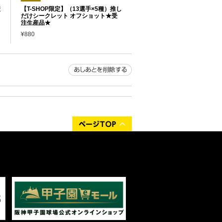
産
【T-SHOP限定】（13選手×5種）推し
だけシークレット オフショット★受
注生産品★
¥880