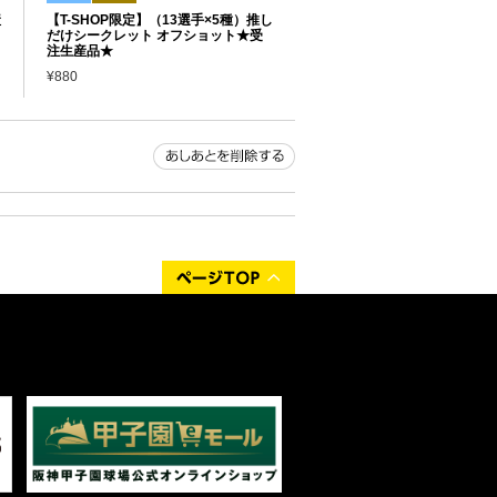
産
【T-SHOP限定】（13選手×5種）推し
だけシークレット オフショット★受
注生産品★
¥880