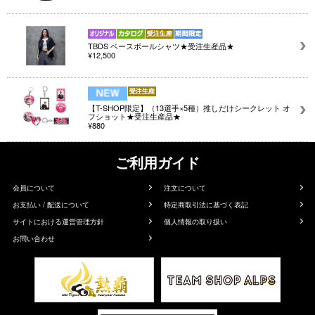
TBDS ベースボールシャツ★受注生産品★
¥12,500
【T-SHOP限定】（13選手×5種）推しだけシークレット オ
フショット★受注生産品★
¥880
ご利用ガイド
会員について
注文について
お支払い / 配送について
特定商取引法に基づく表記
サイトにおける運営管理方針
個人情報の取り扱い
お問い合わせ