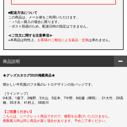
■配送方法について
この商品は、メール便をご利用いただけます。
・＜1点＞購入の場合に限ります。
・ポスト投函のため、配達日時の指定はできません。
≪ご注文に関する注意事項≫
※本商品は特性上、
お客様のご都合による返品・交換
は承れません。
商品説明
★グッズカタログ2025掲載商品★
懐かしい牛乳瓶のフタ風のレトロデザインの缶バッジです。
［ラインナップ］
0木浪、1森下、2梅野、3大山、5近本、7中野、8佐藤（輝明）、21大竹、29高
橋、35才木、41村上、58前川
【ご注意ください】
こちらは、シークレット商品ですので、種類をお選びいただけません。
複数購入時は同じ商品が届く場合があります。予めご了承ください。