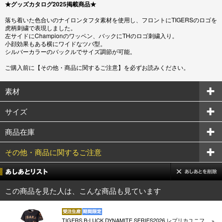
★グッズカタログ2025掲載商品★
落ち着いた色合いのナイロンタフタ素材を使用し、フロントにTIGERSのロゴを
虎柄刺繍で表現しました。
左サイドにChampionのワッペン、バックにTHのロゴ刺繍入り。
小顔効果もある横にワイドなツバ型。
シルバーカラーのバックルでサイズ調節が可能。
ご購入前に【その他・商品に関するご注意】を必ずお読みください。
素材
サイズ
商品在庫
その他・商品に関するご注意
この商品を見た人は、こんな商品も見ています
TIGERS B-LUCK DYNAMITE SERIES2026 レプリカユニフ