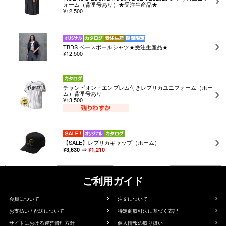
ォーム（背番号あり）★受注生産品★
¥12,500
TBDS ベースボールシャツ★受注生産品★
¥12,500
チャンピオン・エンブレム付きレプリカユニフォーム（ホー
ム）背番号あり
¥13,500
【SALE】レプリカキャップ（ホーム）
¥3,630 ⇒
¥1,210
ご利用ガイド
会員について
注文について
お支払い / 配送について
特定商取引法に基づく表記
サイトにおける運営管理方針
個人情報の取り扱い