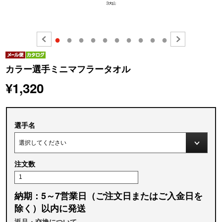
●
●
●
●
●
●
●
●
●
●
カラー選手ミニマフラータオル
¥1,320
選手名
注文数
納期：5～7営業日（ご注文日またはご入金日を
除く）以内に発送
返品・交換について