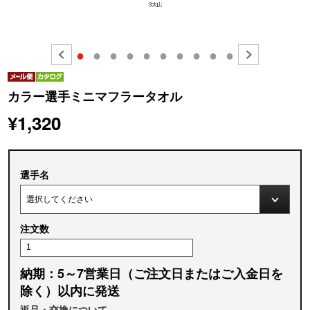
●
●
●
●
●
●
●
●
●
●
カラー選手ミニマフラータオル
¥1,320
選手名
注文数
納期：5～7営業日（ご注文日またはご入金日を
除く）以内に発送
返品・交換について