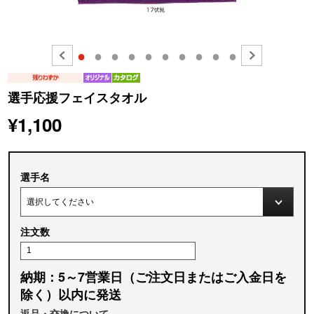
●
●
●
●
●
●
●
●
●
●
選手応援フェイスタオル
¥1,100
選手名
注文数
納期：5～7営業日（ご注文日またはご入金日を
除く）以内に発送
返品・交換について