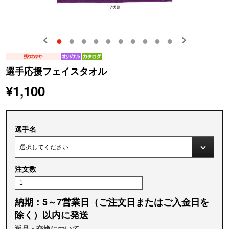
●
●
●
●
●
●
●
●
●
●
選手応援フェイスタオル
¥1,100
選手名
注文数
納期：5～7営業日（ご注文日またはご入金日を
除く）以内に発送
返品・交換について