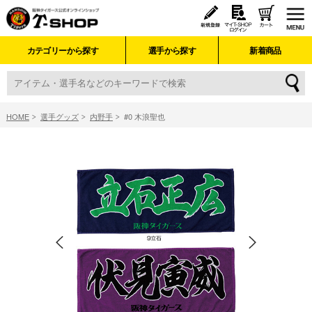
カテゴリーから探す
選手から探す
新着商品
HOME
選手グッズ
内野手
#0 木浪聖也