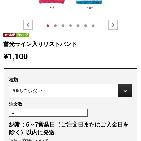
●
●
●
●
●
●
●
蓄光ライン入りリストバンド
¥1,100
種類
注文数
納期：5～7営業日（ご注文日またはご入金日を
除く）以内に発送
返品・交換について