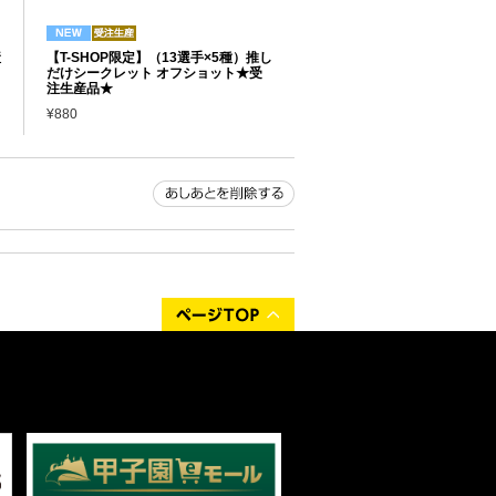
産
【T-SHOP限定】（13選手×5種）推し
だけシークレット オフショット★受
注生産品★
¥880