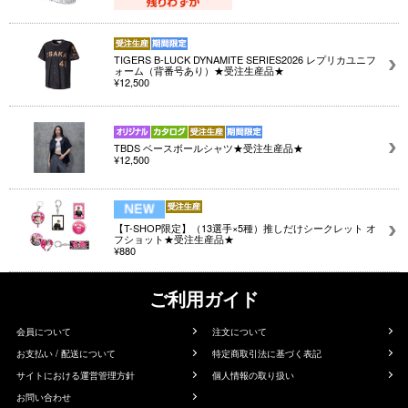
TIGERS B-LUCK DYNAMITE SERIES2026 レプリカユニフ
ォーム（背番号あり）★受注生産品★
¥12,500
TBDS ベースボールシャツ★受注生産品★
¥12,500
【T-SHOP限定】（13選手×5種）推しだけシークレット オ
フショット★受注生産品★
¥880
ご利用ガイド
会員について
注文について
お支払い / 配送について
特定商取引法に基づく表記
サイトにおける運営管理方針
個人情報の取り扱い
お問い合わせ